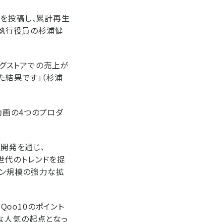
画を投稿し、累計再生
 執行役員の杉浦健
ッグストアでの売上が
た結果です」（杉浦
動画の4つのプロダ
内開発を通じ、
Z世代のトレンドを捉
ョン規模の強力な拡
oo10のポイント
な人気の起点となっ