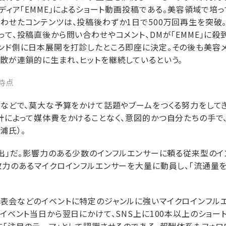
メディア「EMME」によるショート動画投稿である。美容領域で培
わせたコンテンツは、投稿後わずか1日で500万回再生を突破
って、投稿直後から問い合わせやコメント、DMが「EMME」に殺
ンド側に日本展開を打診したところ即座に決定。その後も美容メ
散が連鎖的に生まれ、ヒットを継続しているという。
日時点
Mなどで、莫大な予算をかけて話題やブームをつくる努力をして
計によって媒体費をかけることなく、意図的かつ自分たちの手で
浦氏）。
創出」だ。影響力のある少数のインフルエンサーに頼る従来型のイ
散力のあるマイクロインフルエンサーを大量に動員し、「流通量
表会などのイベントに特定のジャンルに強いマイクロインフルエ
てイベント当日から翌日にかけて、SNS上に100本以上のショ