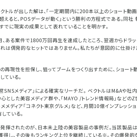
クトルが出した解は、「一定期間内に200本以上のショート動
を超えると、POSデータが動く」という勝利の方程式である。同社
すでに現実の成果として表れていることを明かす。
10月、ある案件で1800万回再生を達成したところ、翌週からドラ
これは偶発的なヒットではありません。私たちが意図的に仕掛け
の再現性を担保し、狙ってブームをつくり出すために、ショート
している。
営SNSメディア」による確実なリーチだ。 ベクトルはM&Aや社
を中心とした美容メディア群や、「MAYO /トレンド情報局」などの
ルメメディア「コネクト東京グルメ」など、月間10億インプレッシ
している。
発揮されたのが、日本未上陸の美容製品の事例だ。当該製品はQ
獲得し、その後もランキング上位を継続している※。その爆発的