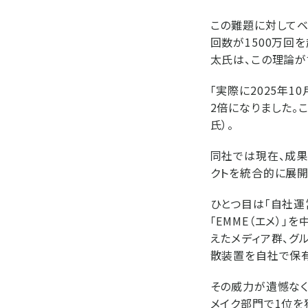
この難題に対してベ
回数が1500万回
太氏は、この理論が
「実際に2025年
2倍になりました。
氏）。
同社では現在、成果
クトを統合的に展開
ひとつ目は「自社運
「EMME（エメ）」
えたメディア群、グ
散装置を自社で保有
その威力が遺憾なく
メイク部門で1位を