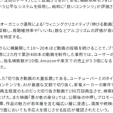
に「注目のテーマ」として認識させるのである。報酬体系もフォロ
いう公平なシステムを採用し、純粋に「良いコンテンツ」が評価
kのオーガニック運用による「ウィニングクリエイティブ（伸びる動画
投稿し、視聴維持率や「いいね」数などアルゴリズムの評価が高
を特定する。
さらに横展開して10～20本ほど動画の投稿を続けることで、ブ
際に2カ月で累計400本の動画を制作した事例では、ユーザー
、指名検索数が10倍、Amazonや楽天での売上が3.5倍にな
た。
用した「切り抜き動画の大量拡散」である。ユーチューバーとのタ
ンテンツを、AIが最適な文脈で切り抜く。家電メーカーの案件
再生程度のものだった切り抜き動画で190万回再生させ、検索
げた。また映画『愚か者の身分』では、公開後の中押しプロモ
結果、作品の魅力が若年層を含む幅広い層に浸透し、満席や続映
行面においても手応えを感じさせる反応が確認されたという。