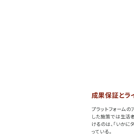
成果保証とライ
プラットフォームの
した施策では生活者
けるのは、「いかに
っている。