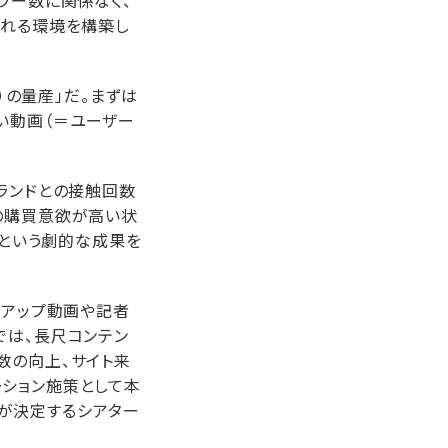
ワー数に関係なく、
される環境を構築し
）の量産」だ。まずは
い動画（＝ユーザー
ランドとの接触回数
の購買意欲が高い状
るという劇的な成果を
イアップ動画や記者
では、長尺コンテン
数の向上、サイト来
ーション施策として本
が決定するシアター