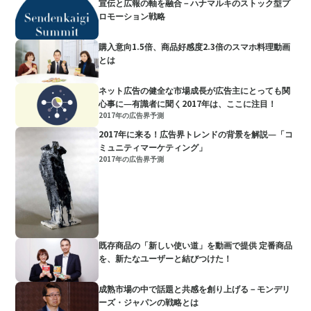
宣伝と広報の軸を融合－ハナマルキのストック型プ
ロモーション戦略
購入意向1.5倍、商品好感度2.3倍のスマホ料理動画
とは
ネット広告の健全な市場成長が広告主にとっても関
心事に―有識者に聞く2017年は、ここに注目！
2017年の広告界予測
2017年に来る！広告界トレンドの背景を解説―「コ
ミュニティマーケティング」
2017年の広告界予測
既存商品の「新しい使い道」を動画で提供 定番商品
を、新たなユーザーと結びつけた！
成熟市場の中で話題と共感を創り上げる－モンデリ
ーズ・ジャパンの戦略とは