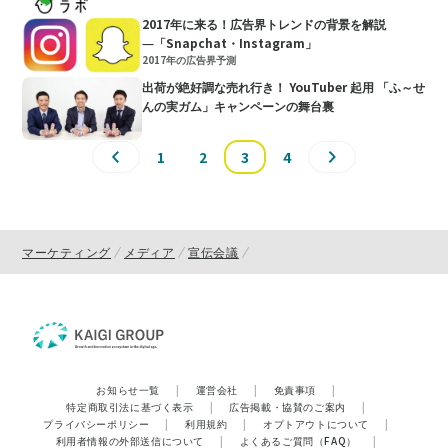
2017年に来る！広告界トレンドの背景を解説
―「Snapchat・Instagram」
2017年の広告界予測
出荷が絶好調な売れ行き！ YouTuber 起用 「ふ～せ
んの実ガム」キャンペーンの舞台裏
1
2
3
4
マーケティング
メディア
宣伝会議
お知らせ一覧
|
運営会社
|
免責事項
|
特定商取引法に基づく表示
|
広告掲載・協賛のご案内
|
プライバシーポリシー
|
利用規約
|
オプトアウトについて
|
利用者情報の外部送信について
|
よくあるご質問（FAQ）
|