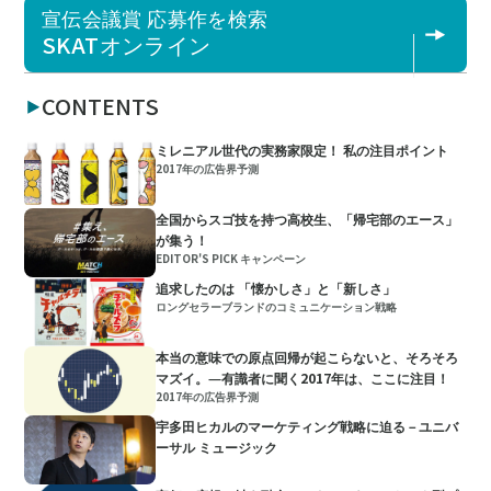
宣伝会議賞 応募作を検索
SKATオンライン
CONTENTS
ミレニアル世代の実務家限定！ 私の注目ポイント
2017年の広告界予測
全国からスゴ技を持つ高校生、「帰宅部のエース」
が集う！
EDITOR'S PICK キャンペーン
追求したのは 「懐かしさ」と「新しさ」
ロングセラーブランドのコミュニケーション戦略
本当の意味での原点回帰が起こらないと、そろそろ
マズイ。―有識者に聞く2017年は、ここに注目！
2017年の広告界予測
宇多田ヒカルのマーケティング戦略に迫る－ユニバ
ーサル ミュージック