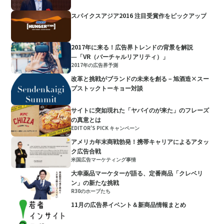
スパイクスアジア2016 注目受賞作をピックアップ
2017年に来る！広告界トレンドの背景を解説
―「VR（バーチャルリアリティ）」
2017年の広告界予測
改革と挑戦がブランドの未来を創る－旭酒造×スー
プストックトーキョー対談
サイトに突如現れた「ヤバイのが来た」のフレーズ
の真意とは
EDITOR'S PICK キャンペーン
アメリカ年末商戦勃発！携帯キャリアによるアタッ
ク広告合戦
米国広告マーケティング事情
大幸薬品マーケターが語る、定番商品「クレベリ
ン」の新たな挑戦
R30のホープたち
11月の広告界イベント＆新商品情報まとめ