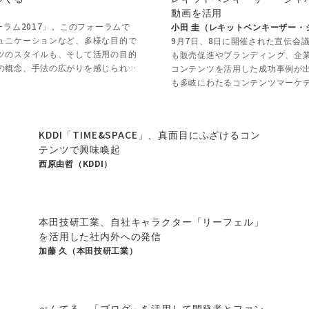
動画を活用
ラム2017」。このフォーラムで
小田 圭（レキットベンキーザー・
ュニケーションなど、多様な目的で
9月7日、8日に開催された宣伝会
ツのスタイルも、そして活用の目的
も販売促進やブランディング、企
の概念、手法の広がりを感じられる
コンテンツを活用した成功事例が
も多岐にわたるコンテンツマーケ
ケースを紹介します。
KDDI「TIME&SPACE」、真面目にふざけるコン
テンツで興味喚起
西原由哲（KDDI）
本田技研工業、自社キャラクター「リーフェル」
を活用した社内外への発信
加藤 久（本田技研工業）
ぺんてる、「ブログ」を活用して開発者とファン