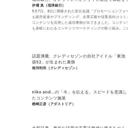
伊禮 真（琉球銀行）
9月7日、8日に開催された宣伝会議「プロモーションフォー
も販売促進やブランディング、企業広報や従業員向けコミ
コンテンツを活用した成功事例が出てきました。コンテン
も多岐にわたるコンテンツマーケティングの取り組み。こ
ケースを紹介します。
話題沸騰、クレディセゾンの自社アイドル「東池
袋52」が生まれた裏側
相河利尚（クレディセゾン）
niko and...の「今」を伝える、スピードを意識し
たコンテンツ施策
楢崎正彦（アダストリア）
大和証券、身近な話題で子育て世代に接点をつく