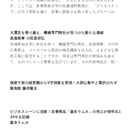
す。ここでは、多摩美術大学の佐藤達郎教授が、「クリエイティ
ブ」の力で革新を遂げ、見事に新鮮さを取り戻したグローバルブ
ランドの事例を概観します。
大震災を乗り越え、機械専門商社が見つけた新たな価値
高進商事 小田原宗弘
宮城県仙台市に本社を持つ、機械専門の商社・高進商事。その中
心事業は、メーカーから部品や物流機器を仕入れ、さまざまな製
造工場に販売することですが、現在は専門商社の枠組みを超え
て、ものづくりへと事業を広げています。その代表商品が「防災
キット」。未知なる事業への挑戦は、東日本大震災での経験と、
小田原宗弘社長の強い思いによって実現しました。震災という不
可避の危機をどう受け止め、乗り越えたのか、小田原社長に聞き
倒産寸前の経営難からV字回復を実現！大胆な集中と選択がカギ
ました。
龍角散 藤井隆太
ビジネスシーンに活路！定番商品「森永ラムネ」の売上が前年比1
20％を記録
森永ラムネ