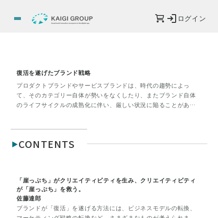
ログイン
復活を遂げたブランド戦略
プロダクトブランドやサービスブランドは、時代の趨勢によっ
て、そのカテゴリー自体が勢いをなくしたり、またブランド自体
のライフサイクルの成熟化に伴い、厳しい状況に陥ることがあり
ます。しかし社会環境の変化、ライフサイクルのステージの変化
を乗り越え、新しいターゲットに新しい価値を訴求し、見事に復
活を遂げるブランドがあります。どのように時流を捉え、またど
CONTENTS
のようにターゲットを見定めて、活性化を成し遂げたのでしょう
か。その戦略に迫ります。
「崖っぷち」がクリエイティビティを生み、クリエイティビティ
が「崖っぷち」を救う。
佐藤達郎
ブランドが「復活」を遂げる方法には、ビジネスモデルの転換、
マーケティング戦略の転換など、さまざまなものが考えられま