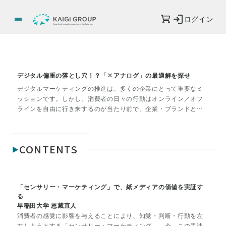
ログイン
デジタル偏重の落とし穴！？「×アナログ」の最適解を探せ
デジタルマーケティングの推進は、多くの企業にとって重要なミ
ッションです。しかし、消費者の日々の行動はオンライン／オフ
ラインを自由に行き来するのが当たり前で、企業・ブランドとの
接点もマス・デジタル・リアルと多様です。こうした中、「デジ
タル施策だけでは、企業・ブランドの成長はやがて頭打ちになる
のではないか」という問題意識が、デジタルマーケターの方々か
CONTENTS
ら聞かれるようになりました。
テクノロジーが急速に進化している今だからこそ、デジタルとア
ナログを最適なバランスで掛け合わせた戦略の構築、施策の実行
「センサリー・マーケティング」で、紙メディアの価値を実証す
が求められています。すでに実践しているマーケターや、そうし
る
たマーケターとともにマーケティングROIの最大化に取り組む支援
早稲田大学 恩藏直人
企業のキーマンに、考え方や最新の取り組みを聞きました。
消費者の感覚に影響を与えることにより、知覚・判断・行動を左
右しようとする「センサリー・マーケティング」。今、この手法