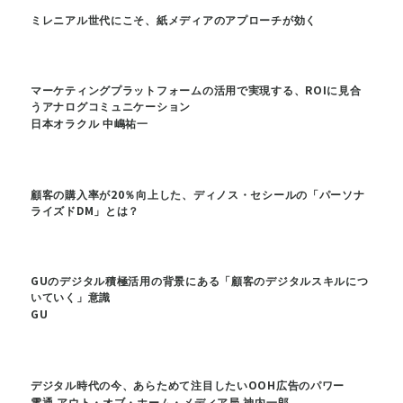
ミレニアル世代にこそ、紙メディアのアプローチが効く
マーケティングプラットフォームの活用で実現する、ROIに見合
うアナログコミュニケーション
日本オラクル 中嶋祐一
顧客の購入率が20％向上した、ディノス・セシールの「パーソナ
ライズドDM」とは？
GUのデジタル積極活用の背景にある「顧客のデジタルスキルにつ
いていく」意識
GU
デジタル時代の今、あらためて注目したいOOH広告のパワー
電通 アウト・オブ・ホーム・メディア局 神内一郎