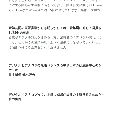
に対する関心が世界的に高まっており、関連論文の数は2010年か
ら2015年までの5年間で約1.5倍に増えています。早稲田大学の恩
藏直人教授が、センサリー・マーケティングの観点から、DMの効
果を解説します。
産学共同の実証実験からも明らかに！特に若年層に対して発揮さ
れるDMの効果
企業がデジタル対応を進める一方、消費者の「デジタル慣れ」に
より、せっかくの施策が思うような成果につながっていないとい
う悩みを抱える企業も少なくありません。
デジタルとアナログの最適バランスを導き出すのは顧客中心のシ
ナリオ
日本郵便 鈴木睦夫
デジタル×アナログって、本当に成果が出るの？取り組み始めた4
社の実例