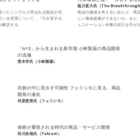
砥川直大氏（The Breakthrough
絞ったシンプルと呼ばれる商品が売
商品の価値を考えるにあたり、商
ている背景について、『引き算する
しい価値提案ができないか。また
が解説する。
ュニケーション全般の設計を手が
「n=1」から生まれる新市場 小林製薬の商品開発
の流儀
荒木学氏（小林製薬）
共創の中に見出す可能性 フェリシモに見る、商品
開発の進化
河原恵美氏（フェリシモ）
体験が重視される時代の商品・サービス開発
田川欣哉氏（Takram）