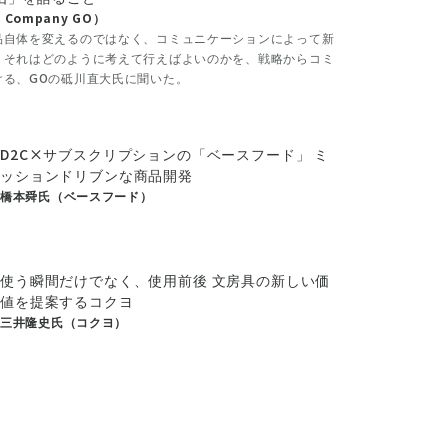
 Company GO）
品自体を変えるのではなく、コミュニケーションによって新
、それはどのように考えて行えばよいのかを、戦略からコミ
ける、GOの砥川直大氏に聞いた。
D2C×サブスクリプションの「ベースフード」 ミ
ッションドリブンな商品開発
橋本舜氏（ベースフード）
使う瞬間だけでなく、使用前後 文房具の新しい価
値を提案するコクヨ
三井隆史氏（コクヨ）