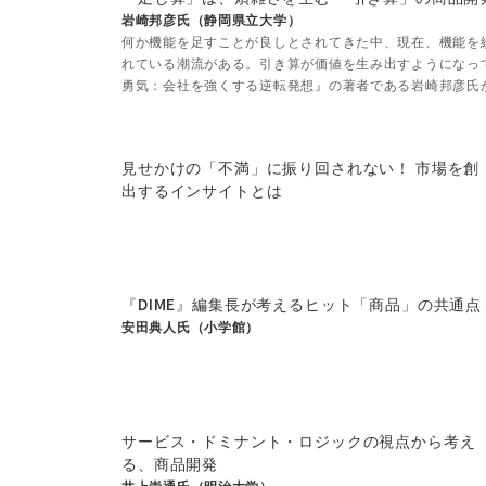
岩崎邦彦氏（静岡県立大学）
何か機能を足すことが良しとされてきた中、現在、機能を
れている潮流がある。引き算が価値を生み出すようになっ
勇気：会社を強くする逆転発想』の著者である岩崎邦彦氏
見せかけの「不満」に振り回されない！ 市場を創
出するインサイトとは
『DIME』編集長が考えるヒット「商品」の共通点
安田典人氏（小学館）
サービス・ドミナント・ロジックの視点から考え
る、商品開発
井上崇通氏（明治大学）