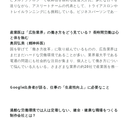
送りながら、アスリートチームの代表として、トライアスロンや
トレイルランニングにも挑戦している。ビジネスパーソンであり
ながらアスリートとしても活躍する渡邊氏の体調管理とは。
産業医は「広告業界」の働き方をどう見ている？ 長時間労働は心
と体を蝕む
奥田弘美（精神科医）
国を挙げて「働き方改革」に取り組んでいるものの、広告業界は
まだまだハードな労働環境であることが多い。業界最大手である
電通の問題にも社会的な注目が集まり、個人として働き方につい
て悩んでいる人もいる。さまざまな業界の約20社で産業医を務め
る、精神科医の奥田弘美氏に、企画を仕事にする人にとって最適
な休息方法について聞いた。
Google出身者が語る、仕事の「生産性向上」に必要なこと
過酷な労働環境では人は定着しない、健全・健康な職場をつくる
制作会社とは？