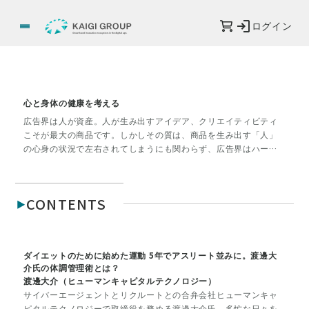
ログイン
心と身体の健康を考える
広告界は人が資産。人が生み出すアイデア、クリエイティビティ
こそが最大の商品です。しかしその質は、商品を生み出す「人」
の心身の状況で左右されてしまうにも関わらず、広告界はハード
な労働環境であるのも事実。そうした環境下で、いかにして心と
身体の健康を保ち、よいアウトプットを生み出し続けられるの
か。活躍している個人や企業の取り組みを広告界以外からも追
CONTENTS
い、必要なことは何か考えます。
ダイエットのために始めた運動 5年でアスリート並みに。渡邊大
介氏の体調管理術とは？
渡邊大介（ヒューマンキャピタルテクノロジー）
サイバーエージェントとリクルートとの合弁会社ヒューマンキャ
ピタルテクノロジーで取締役を務める渡邊大介氏。多忙な日々を