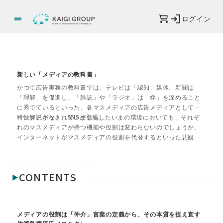
ログイン
新しい「メディアの教科書」
かつて広告実務の教科書では、テレビは「認知」媒体、新聞は
「理解」を促進し、「雑誌」や「ラジオ」は「絆」を深めること
に秀でているといった、各マスメディアの広告メディアとしての
特性解説がなされていました。
インターネット、SNSが登場したいまの環境においても、それぞ
れのマスメディアが持つ機能や役割は変わらないのでしょうか。
インターネットがマスメディアの役割を代替するといった悲観論
ではなく、インターネットが浸透したからこそ、生まれる既存メ
ディアの新しい機能や役割があるのではないでしょうか。今号で
は、「新しいメディアの教科書」をテーマに、現在の環境におけ
CONTENTS
る「主要メディアの役割」を各界の有識者が再定義。さらに広告
実務の現場で、いま「メディア」というものがどのように理解さ
れ、活用されているのか、事例も交えながら解説していきます。
メディアの役割は「仲介」言葉の定義から、その本質を捉え直す