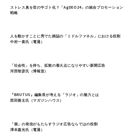
ストレス臭を世の中ゴト化？「AgDEO24」の統合プロモーション
戦略
人を動かすことに秀でた雑誌の「ミドルファネル」における役割
中村一喜氏（電通）
「社会性」を持ち、拡散の着火点になりやすい新聞広告
河西智彦氏（博報堂）
『BRUTUS』編集長が考える「ラジオ」の魅力とは
西田善太氏（マガジンハウス）
「個」の発信がもたらすラジオ広告ならではの役割
澤本嘉光氏（電通）