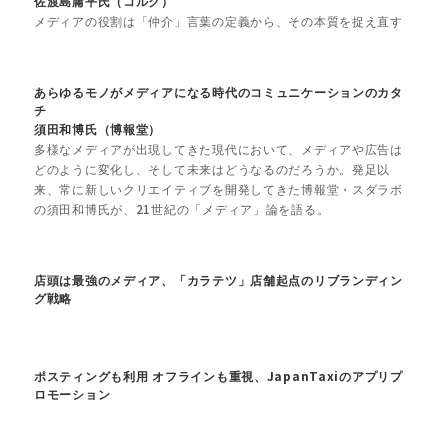
佐渡島庸平氏（コルク）
メディアの役割は「仲介」言葉の定義から、その本質を捉え直す
あらゆるモノがメディアになる時代のコミュニケーションのカタ
チ
須田和博氏（博報堂）
多様なメディアが出現してきた現代において、メディアや広告は
どのように変化し、そして未来はどうなるのだろうか。発足以
来、常に新しいクリエイティブを開発してきた博報堂・スダラボ
の須田和博氏が、21世紀の「メディア」論を語る。
店頭は最強のメディア、「カラテツ」店舗起点のリブランディン
グ戦略
ポスティングも利用 オフラインも重視、JapanTaxiのアプリプ
ロモーション