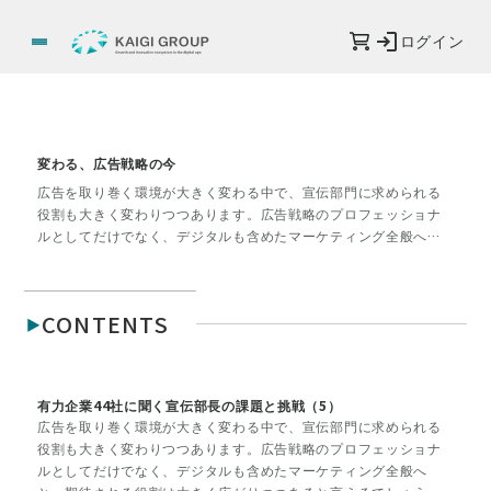
ログイン
変わる、広告戦略の今
広告を取り巻く環境が大きく変わる中で、宣伝部門に求められる
役割も大きく変わりつつあります。広告戦略のプロフェッショナ
ルとしてだけでなく、デジタルも含めたマーケティング全般へ
と、期待される役割は大きく広がりつつあると言えるでしょう。
今、まさに社会環境は変化の途上。宣伝部も、それに合わせた変
革の真っただ中にあります。だからこそ、宣伝部門にとって広告
CONTENTS
戦略の策定のみならず、組織体制や人材育成も大きな課題になっ
ています。前例が通用しない時代に、宣伝部門を率いるリーダー
の皆さんは、どのような意識と戦略で、この状況に立ち向かおう
としているのでしょうか。注目44社の宣伝部長に、広告戦略の方
有力企業44社に聞く宣伝部長の課題と挑戦（5）
針を聞きます。
広告を取り巻く環境が大きく変わる中で、宣伝部門に求められる
役割も大きく変わりつつあります。広告戦略のプロフェッショナ
ルとしてだけでなく、デジタルも含めたマーケティング全般へ