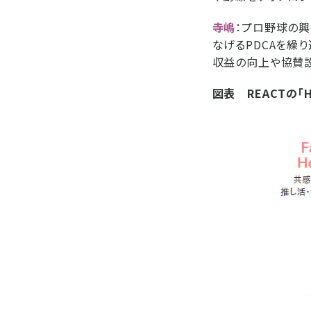
寺嶋
：プロ野球の興
なげるPDCAを繰り
収益の向上や協賛設
図表 REACTの「Hea