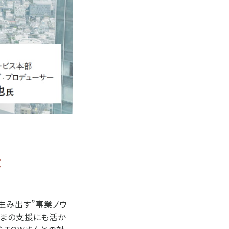
算
生み出す”事業ノウ
さまの支援にも活か