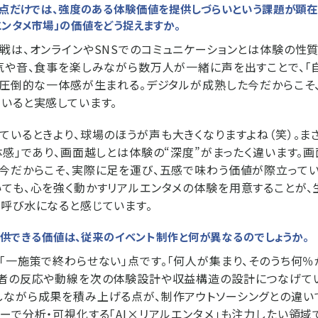
接点だけでは、強度のある体験価値を提供しづらいという課題が顕在
ンタメ市場」の価値をどう捉えますか。
戦は、オンラインやSNSでのコミュニケーションとは体験の性
気や音、食事を楽しみながら数万人が一緒に声を出すことで、「
う圧倒的な一体感が生まれる。デジタルが成熟した今だからこそ、
いると実感しています。
ているときより、球場のほうが声も大きくなりますよね（笑）。
体感」であり、画面越しとは体験の“深度”がまったく違います。
今だからこそ、実際に足を運び、五感で味わう価値が際立ってい
ても、心を強く動かすリアルエンタメの体験を用意することが、
呼び水になると感じています。
こそ提供できる価値は、従来のイベント制作と何が異なるのでしょうか。
「一施策で終わらせない」点です。「何人が集まり、そのうち何％
場者の反応や動線を次の体験設計や収益構造の設計につなげて
ながら成果を積み上げる点が、制作アウトソーシングとの違い
ーで分析・可視化する「AI×リアルエンタメ」も注力したい領域