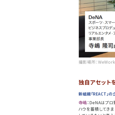
撮影場所：WeWor
独自アセット
――新組織「REACT
寺嶋
：DeNAはプ
ハウを蓄積してきま