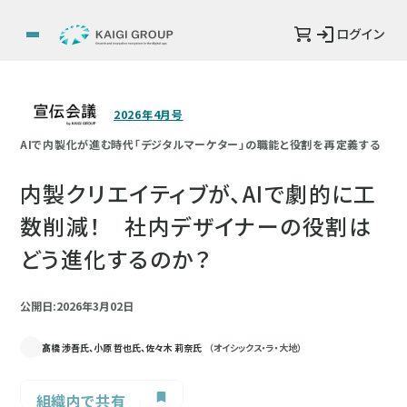
ログイン
2026年4月号
AIで内製化が進む時代「デジタルマーケター」の職能と役割を再定義する
内製クリエイティブが、AIで劇的に工
数削減！ 社内デザイナーの役割は
どう進化するのか？
公開日:2026年3月02日
髙橋 渉吾氏、小原 哲也氏、佐々木 莉奈氏
（オイシックス・ラ・大地）
組織内で共有