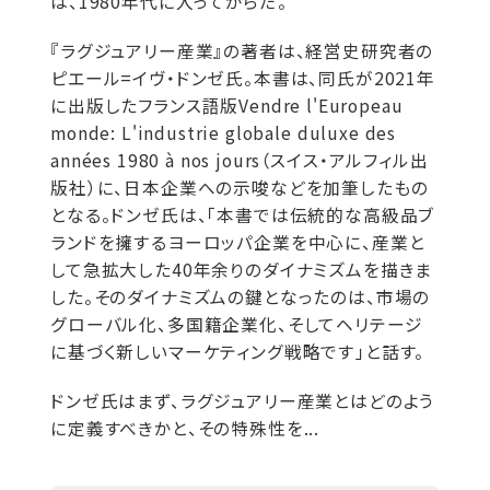
は、1980年代に入ってからだ。
『ラグジュアリー産業』の著者は、経営史研究者の
ピエール=イヴ・ドンゼ氏。本書は、同氏が2021年
に出版したフランス語版Vendre l'Europeau
monde: L'industrie globale duluxe des
années 1980 à nos jours（スイス・アルフィル出
版社）に、日本企業への示唆などを加筆したもの
となる。ドンゼ氏は、「本書では伝統的な高級品ブ
ランドを擁するヨーロッパ企業を中心に、産業と
して急拡大した40年余りのダイナミズムを描きま
した。そのダイナミズムの鍵となったのは、市場の
グローバル化、多国籍企業化、そしてヘリテージ
に基づく新しいマーケティング戦略です」と話す。
ドンゼ氏はまず、ラグジュアリー産業とはどのよう
に定義すべきかと、その特殊性を...