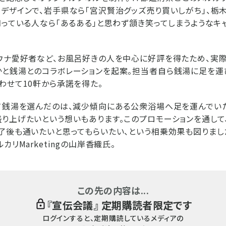
デザインで、岩手県なら「宮沢賢治グッズ売り買いしがち」、栃
知っている人なら「あるある」と思わず頷き笑ってしまうようなキ
ウナ愛好者など、お風呂好きの人を中心に好評を得たため、実
かと銭湯とのコラボレーションを起案。担当者自ら銭湯に足を運
わせて10軒から承諾を得た。
て銭湯を選んだのは、減少傾向にある公衆浴場へ足を運んでい
り上げたいという想いもあります。このプロモーションを通して
了後も通いたいと思ってもらいたい、という相乗効果も図りまし
カリMarketingの山岸香織氏。
この先の内容は...
『
宣伝会議
』 定期購読者限定です
ログインすると、定期購読しているメディアの