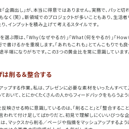
は「企画出し」が、本当に得意ではありません。実務で、パッと切
もなく（笑）。新領域でのプロジェクトが多いこともあり、生活者
り、インプットを積み上げて考えるスタイルです。
選ぶ際は、「Why（なぜやるか）」「What（何をやるか）」「How
行で書けるかを重視します。「あれもこれも」とてんこもりでも良
途半端になりがちです。この3つの黄金比を常に意識しています
げは削る＆整合する
アップする作業。私は、プレゼンに必要な素材をいったんすべて
っておいて、とにかくたくさんの人からフィードバックをもらうよう
を反映させる時に意識しているのは、「削ること」と「整合すること
言われて付け足してばかりだと、初見で理解しにくいいびつな企
は、マックスから削る／ページや指摘をマッシュアップするよう