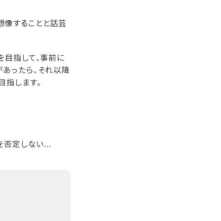
想像することと話芸
を目指して、事前に
があったら、それ以降
目指します。
否定しない...