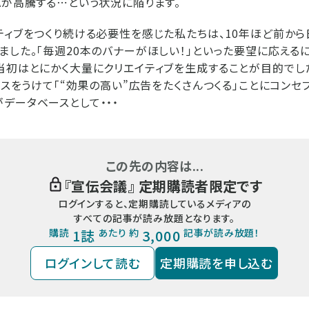
Aが高騰する⋯という状況に陥ります。
ティブをつくり続ける必要性を感じた私たちは、10年ほど前か
ました。「毎週20本のバナーがほしい！」といった要望に応える
当初はとにかく大量にクリエイティブを生成することが目的でし
リースをうけて「“効果の高い”広告をたくさんつくる」ことにコンセ
データベースとして・・・
この先の内容は...
『
宣伝会議
』 定期購読者限定です
ログインすると、定期購読しているメディアの
すべての記事が読み放題となります。
購読
1誌
あたり 約
3,000
記事が読み放題！
ログインして読む
定期購読を申し込む