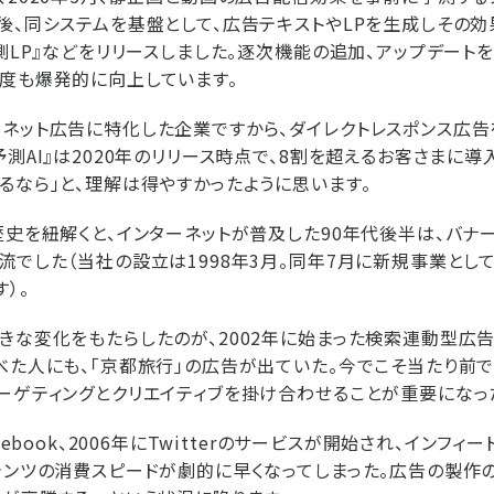
後、同システムを基盤として、広告テキストやLPを生成しその
予測LP』などをリリースしました。逐次機能の追加、アップデート
度も爆発的に向上しています。
ネット広告に特化した企業ですから、ダイレクトレスポンス広
予測AI』は2020年のリリース時点で、8割を超えるお客さまに導
るなら」と、理解は得やすかったように思います。
歴史を紐解くと、インターネットが普及した90年代後半は、バナ
流でした（当社の設立は1998年3月。同年7月に新規事業とし
）。
きな変化をもたらしたのが、2002年に始まった検索連動型広告
べた人にも、「京都旅行」の広告が出ていた。今でこそ当たり前
ーゲティングとクリエイティブを掛け合わせることが重要になっ
cebook、2006年にTwitterのサービスが開始され、インフ
テンツの消費スピードが劇的に早くなってしまった。広告の製作