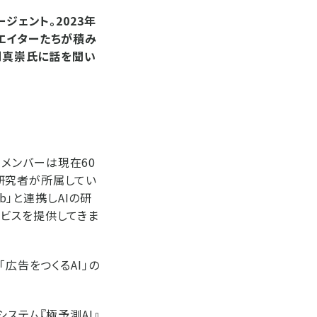
ジェント。2023年
エイターたちが積み
毛利真崇氏に話を聞い
。メンバーは現在60
研究者が所属してい
b」と連携しAIの研
ービスを提供してきま
広告をつくるAI」の
ステム『極予測AI』