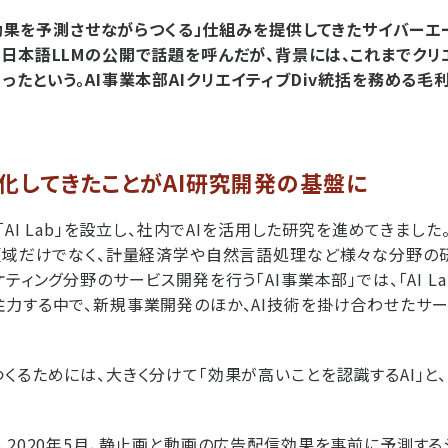
に効果を予測させながらつくる」仕組みを提供してきたサイバーエー
日本語LLMの公開で話題を呼んだが、背景には、これまでクリ
ったという。AI事業本部AIクリエイティブDiv統括を務める
特化してきたことがAI研究開発の基盤に
「AI Lab」を設立し、社内でAIを活用した研究を進めてきました
領域だけでなく、計量経済学や自然言語処理など様々な分野の
ティング分野のサービス開発を行う「AI事業本部」では、「AI La
力する中で、新規事業開発のほか、AI技術を掛け合わせたサ
くるためには、大きく分けて「効果が高いことを認識するAI」と、「
、2020年5月、静止画と動画の広告配信効果を事前に予測するシ