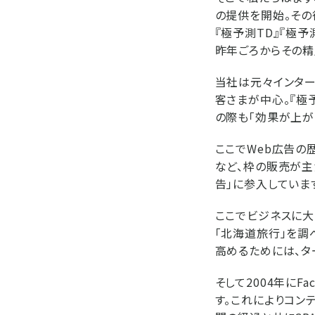
の提供を開始。その
『極予測TD』『極
昨年ごろからその精
当社は元々インター
客さまが中心。『極
の際も「効果が上が
ここでWeb広告の
など、枠の販売が主
告」に参入しています
ここでビジネスに大
「北海道旅行」を調
高めるためには、タ
そして2004年にFa
す。これによりコン