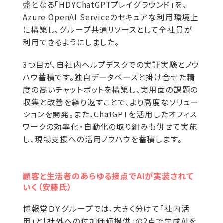
盤となる「HDYChatGPTプレイグラウンド」を、
Azure OpenAI Serviceのセキュアな利用環境上
に構築し、グループ共通リソースとして全社員が
利用できるようにしました。
3つ目が、自社内ヘルプデスクでの実証実験とノウ
ハウ蓄積です。独自データベースと掛け合せた精
度の高いチャットボットを構築し、実用面の課題の
収集と改善を繰り返すことで、より高度なソリュー
ションを開発。また、ChatGPTを活用したオフィス
ワークの効率化・自動化の取り組みも併せて実施
し、現場支援への活用ノウハウを蓄積します。
顧客と生活者のあらゆる接点でAIが実装されて
いく（安藤氏）
博報堂ＤＹグループでは、大きく分けて「社内活
用」と「社外への付加価値提供」の2点で生成AIを