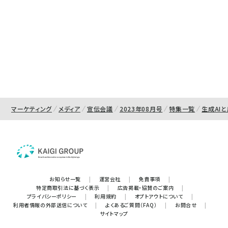
マーケティング
メディア
宣伝会議
2023年08月号
特集一覧
生成AI
お知らせ一覧
|
運営会社
|
免責事項
|
特定商取引法に基づく表示
|
広告掲載・協賛のご案内
|
プライバシーポリシー
|
利用規約
|
オプトアウトについて
|
利用者情報の外部送信について
|
よくあるご質問（FAQ）
|
お問合せ
|
サイトマップ