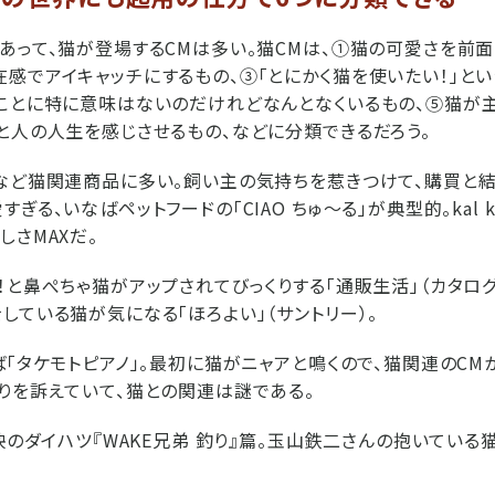
あって、猫が登場するCMは多い。猫CMは、①猫の可愛さを前面
感でアイキャッチにするもの、③「とにかく猫を使いたい！」と
ことに特に意味はないのだけれどなんとなくいるもの、⑤猫が
と人の人生を感じさせるもの、などに分類できるだろう。
など猫関連商品に多い。飼い主の気持ちを惹きつけて、購買と結
ぎる、いなばペットフードの「CIAO ちゅ～る」が典型的。kal 
しさMAXだ。
！と鼻ぺちゃ猫がアップされてびっくりする「通販生活」（カタログ
している猫が気になる「ほろよい」（サントリー）。
ば「タケモトピアノ」。最初に猫がニャアと鳴くので、猫関連のCM
りを訴えていて、猫との関連は謎である。
映のダイハツ『WAKE兄弟 釣り』篇。玉山鉄二さんの抱いている猫