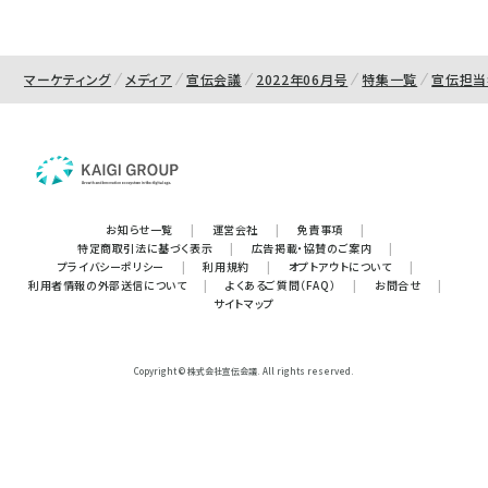
マーケティング
メディア
宣伝会議
2022年06月号
特集一覧
宣伝担当
お知らせ一覧
|
運営会社
|
免責事項
|
特定商取引法に基づく表示
|
広告掲載・協賛のご案内
|
プライバシーポリシー
|
利用規約
|
オプトアウトについて
|
利用者情報の外部送信について
|
よくあるご質問（FAQ）
|
お問合せ
|
サイトマップ
Copyright © 株式会社宣伝会議. All rights reserved.