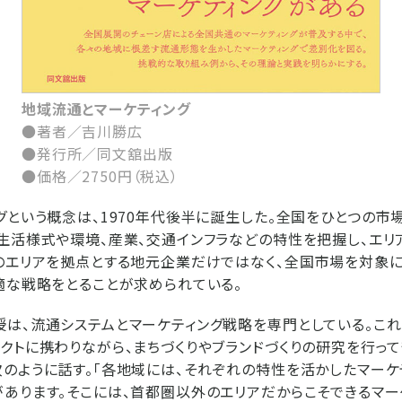
地域流通とマーケティング
●著者／吉川勝広
●発行所／同文舘出版
●価格／2750円（税込）
グという概念は、1970年代後半に誕生した。全国をひとつの市
生活様式や環境、産業、交通インフラなどの特性を把握し、エリ
のエリアを拠点とする地元企業だけではなく、全国市場を対象
適な戦略をとることが求められている。
は、流通システムとマーケティング戦略を専門としている。こ
クトに携わりながら、まちづくりやブランドづくりの研究を行っ
のように話す。「各地域には、それぞれの特性を活かしたマーケ
あります。そこには、首都圏以外のエリアだからこそできるマー