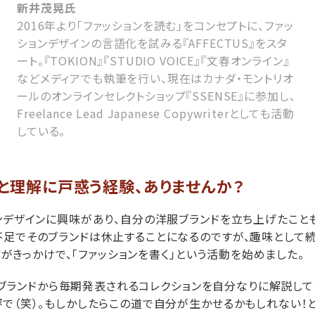
新井茂晃氏
2016年より「ファッションを読む」をコンセプトに、ファッ
ションデザインの言語化を試みる『AFFECTUS』をスタ
ート。『TOKION』『STUDIO VOICE』『文春オンライン』
などメディアでも執筆を行い、現在はカナダ・モントリオ
ールのオンラインセレクトショップ『SSENSE』に参加し、
Freelance Lead Japanese Copywriterとしても活動
している。
いと理解に戸惑う経験、ありませんか？
ンデザインに興味があり、自分の洋服ブランドを立ち上げたこと
足でそのブランドは休止することになるのですが、趣味として
発信がきっかけで、「ファッションを書く」という活動を始めました。
は、各ブランドから毎期発表されるコレクションを自分なりに解説し
で（笑）。もしかしたらこの道で自分が生かせるかもしれない！と考