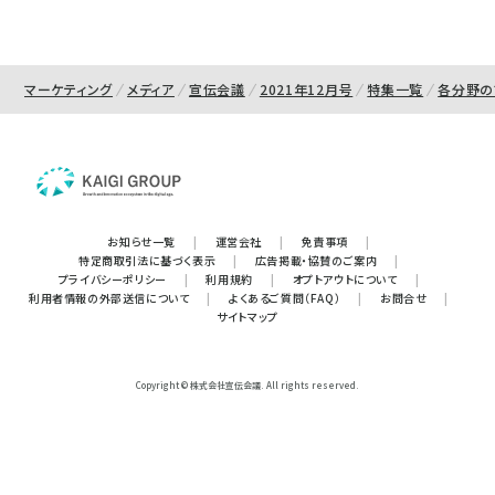
マーケティング
メディア
宣伝会議
2021年12月号
特集一覧
各分野の
お知らせ一覧
|
運営会社
|
免責事項
|
特定商取引法に基づく表示
|
広告掲載・協賛のご案内
|
プライバシーポリシー
|
利用規約
|
オプトアウトについて
|
利用者情報の外部送信について
|
よくあるご質問（FAQ）
|
お問合せ
|
サイトマップ
Copyright © 株式会社宣伝会議. All rights reserved.