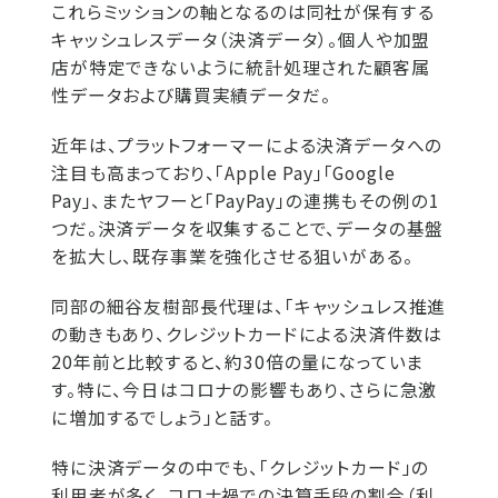
これらミッションの軸となるのは同社が保有する
キャッシュレスデータ（決済データ）。個人や加盟
店が特定できないように統計処理された顧客属
性データおよび購買実績データだ。
近年は、プラットフォーマーによる決済データへの
注目も高まっており、「Apple Pay」「Google
Pay」、またヤフーと「PayPay」の連携もその例の1
つだ。決済データを収集することで、データの基盤
を拡大し、既存事業を強化させる狙いがある。
同部の細谷友樹部長代理は、「キャッシュレス推進
の動きもあり、クレジットカードによる決済件数は
20年前と比較すると、約30倍の量になっていま
す。特に、今日はコロナの影響もあり、さらに急激
に増加するでしょう」と話す。
特に決済データの中でも、「クレジットカード」の
利用者が多く、コロナ禍での決算手段の割合（利