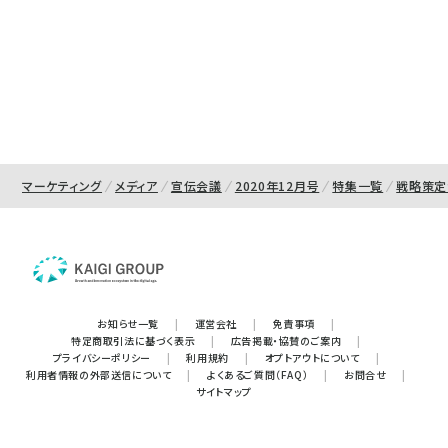
マーケティング
メディア
宣伝会議
2020年12月号
特集一覧
戦略策定
お知らせ一覧
|
運営会社
|
免責事項
|
特定商取引法に基づく表示
|
広告掲載・協賛のご案内
|
プライバシーポリシー
|
利用規約
|
オプトアウトについて
|
利用者情報の外部送信について
|
よくあるご質問（FAQ）
|
お問合せ
|
サイトマップ