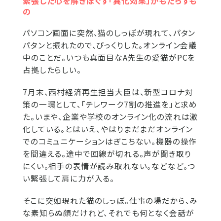
緊張した心を解きほぐす「異化効果」がもたらすも
の
パソコン画面に突然、猫のしっぽが現れて、パタン
パタンと振れたので、びっくりした。オンライン会議
中のことだ。いつも真面目なA先生の愛猫がPCを
占拠したらしい。
7月末、西村経済再生担当大臣は、新型コロナ対
策の一環として、「テレワーク7割の推進を」と求め
た。いまや、企業や学校のオンライン化の流れは激
化している。とはいえ、やはりまだまだオンライン
でのコミュニケーションはぎこちない。機器の操作
を間違える。途中で回線が切れる。声が聞き取り
にくい。相手の表情が読み取れない。などなど。つ
い緊張して肩に力が入る。
そこに突如現れた猫のしっぽ。仕事の場だから、み
な素知らぬ顔だけれど、それでも何となく会話が