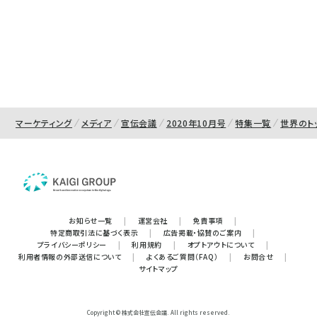
マーケティング
メディア
宣伝会議
2020年10月号
特集一覧
世界のト
お知らせ一覧
|
運営会社
|
免責事項
|
特定商取引法に基づく表示
|
広告掲載・協賛のご案内
|
プライバシーポリシー
|
利用規約
|
オプトアウトについて
|
利用者情報の外部送信について
|
よくあるご質問（FAQ）
|
お問合せ
|
サイトマップ
Copyright © 株式会社宣伝会議. All rights reserved.