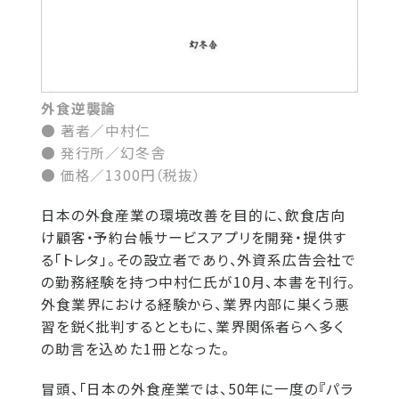
外食逆襲論
● 著者／中村仁
● 発行所／幻冬舎
● 価格／1300円（税抜）
日本の外食産業の環境改善を目的に、飲食店向
け顧客・予約台帳サービスアプリを開発・提供す
る「トレタ」。その設立者であり、外資系広告会社で
の勤務経験を持つ中村仁氏が10月、本書を刊行。
外食業界における経験から、業界内部に巣くう悪
習を鋭く批判するとともに、業界関係者らへ多く
の助言を込めた1冊となった。
冒頭、「日本の外食産業では、50年に一度の『パラ