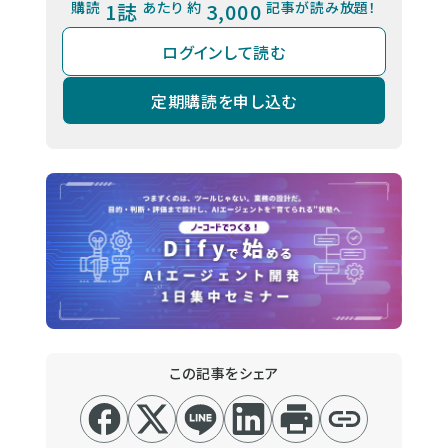
購読
1誌
あたり 約
3,000
記事が読み放題！
ログインして読む
定期購読を申し込む
この記事をシェア