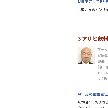
いま不足してると
お客さまのインサイ
3 アサヒ飲
マー
宣伝
部長
前川 
199
より現
今年度の広告宣伝
環境変化、お客さ
育成を行っていく。