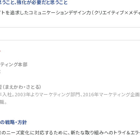
思うこと、強化が必要だと思うこと
トを追求したコミュニケーションデザイン力（クリエイティブ×メディ
料
ケティング本部
部
哲（まえかわ・さとる）
2年入社。2003年よりマーケティング部門、2016年マーケティング企画
職。
の戦略・方針
まのニーズ変化に対応するために、新たな取り組みへのトライ＆エ