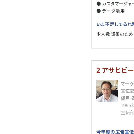
● カスタマージャ
● データ活用
いま不足してると
少人数部署のため
2 アサヒビ
マー
宣伝部
望月 
199
宣伝部
今年度の広告宣伝