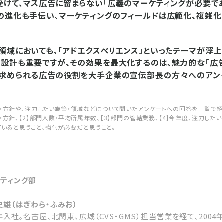
けて、マス広告に留まらない「広義のマーケティングが必要で
の進化も手伝い、マーケティングのフィールドは広範化、複雑化
領域においても、「アドエクスペリエンス」といったテーマが浮上
設計も重要ですが、その効果を最大化するのは、魅力的な「広告
ま求められる広告の役割を大手企業の宣伝部長の方々へのアン
方針や、注力したい施策・領域などについて聞いたアンケートへの回答を一覧で紹介
方針、【2】部門人数・平均所属年数、【3】部門の管轄業務、【4】今年度、注力したい
していると思うこと、強化が必要だと思うこと。
ティング部
史雄（はぎわら・ふみお）
5年入社。名古屋、北関東、広域（CVS・GMS）担当営業を経て、2004