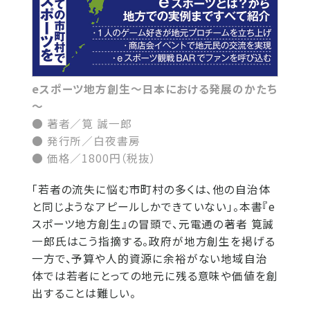
eスポーツ地方創生～日本における発展のかたち
～
● 著者／筧 誠一郎
● 発行所／白夜書房
● 価格／1800円（税抜）
「若者の流失に悩む市町村の多くは、他の自治体
と同じようなアピールしかできていない」。本書『e
スポーツ地方創生』の冒頭で、元電通の著者 筧誠
一郎氏はこう指摘する。政府が地方創生を掲げる
一方で、予算や人的資源に余裕がない地域自治
体では若者にとっての地元に残る意味や価値を創
出することは難しい。