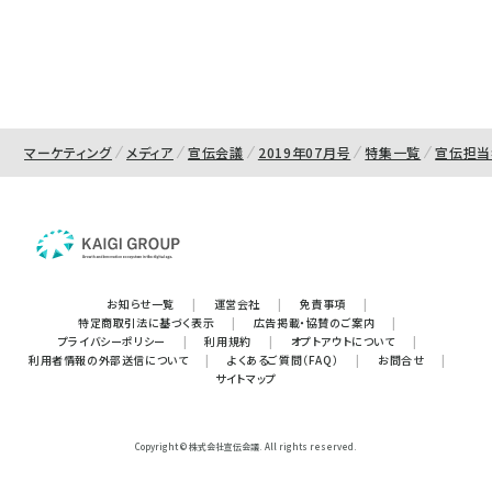
マーケティング
メディア
宣伝会議
2019年07月号
特集一覧
宣伝担当
お知らせ一覧
|
運営会社
|
免責事項
|
特定商取引法に基づく表示
|
広告掲載・協賛のご案内
|
プライバシーポリシー
|
利用規約
|
オプトアウトについて
|
利用者情報の外部送信について
|
よくあるご質問（FAQ）
|
お問合せ
|
サイトマップ
Copyright © 株式会社宣伝会議. All rights reserved.