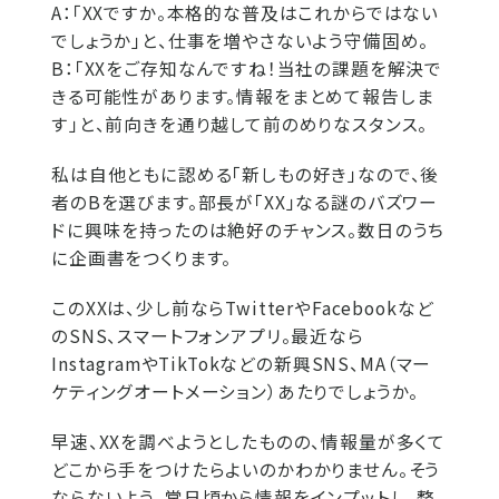
A：「XXですか。本格的な普及はこれからではない
でしょうか」と、仕事を増やさないよう守備固め。
B：「XXをご存知なんですね！当社の課題を解決で
きる可能性があります。情報をまとめて報告しま
す」と、前向きを通り越して前のめりなスタンス。
私は自他ともに認める「新しもの好き」なので、後
者のBを選びます。部長が「XX」なる謎のバズワー
ドに興味を持ったのは絶好のチャンス。数日のうち
に企画書をつくります。
このXXは、少し前ならTwitterやFacebookなど
のSNS、スマートフォンアプリ。最近なら
InstagramやTikTokなどの新興SNS、MA（マー
ケティングオートメーション）あたりでしょうか。
早速、XXを調べようとしたものの、情報量が多くて
どこから手をつけたらよいのかわかりません。そう
ならないよう、常日頃から情報をインプットし、整