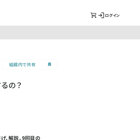
ログイン
組織内で共有
るの？
げ、解説。9回目の