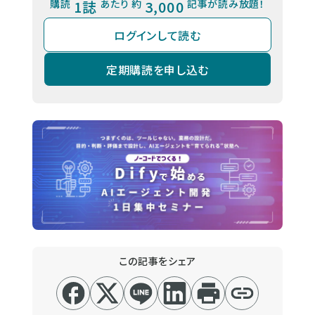
購読
1誌
あたり 約
3,000
記事が読み放題！
ログインして読む
定期購読を申し込む
この記事をシェア