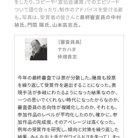
をしたり、コピーや「宣伝会議賞」でのエピソード
ついて語り合ったり、制作のアドバイスを受ける姿
も。写真は、受賞者の皆さんと
最終審査員の中村
禎氏、門田 陽氏、山本高志氏。
［審査員長］
ナカハタ
仲畑貴志
今年の最終審査では票が分散した。幾度も投票
を繰り返して受賞作を選出することになった。表
現手法が多岐にわたるようになった結果なのか、
一つの思いでくくれない時代になったからなのか、
審査委員の志向性が複雑化したのか、それとも、
参加作品のレベルが平均化したのか。確かに、参
加作品の完成度、そのアベレージは高くなった。
例年の受賞作を研究し、傾向と対策を繰り返した
結果、みんなお上手だがワイルドさを失ってしまっ