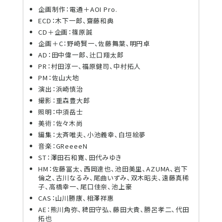
企画制作：電通＋AOI Pro.
ECD：木下一郎、齋藤和典
CD＋企画：篠原誠
企画＋C：野崎賢一、佐藤舞葉、明円卓
AD：田中偉一郎、辻口翔太郎
PR：村田淳一、福原健司、中村拓人
PM：佐山大地
演出：浜崎慎治
撮影：重森豊大郎
照明：中須岳士
美術：佐々木尚
編集：太斉唯夫、小池義幸、白垣絵夢
音楽：GReeeeN
ST：澤田石和寛、田代みゆき
HM：佐藤冨太、西岡達也、池田美里、AZUMA、岩下
倫之、古川なるみ、尾曲いずみ、双木昭夫、遠藤真稀
子、高橋幸一、尾口佳奈、池上豪
CAS：山川勝康、相澤祥惠
AE：熊川角弥、稗田守弘、藤田大貴、勝呂孝二、代田
拓也