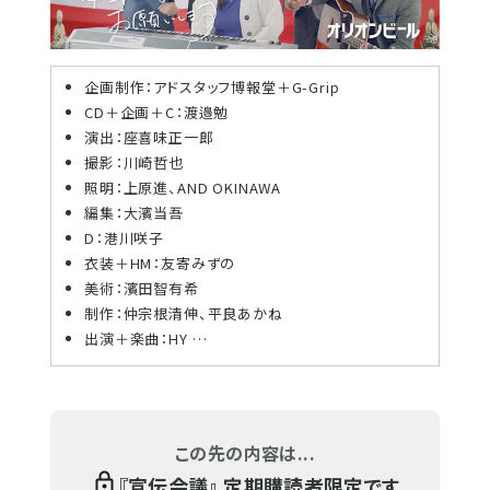
企画制作：アドスタッフ博報堂＋G-Grip
CD＋企画＋C：渡邉勉
演出：座喜味正一郎
撮影：川崎哲也
照明：上原進、AND OKINAWA
編集：大濱当吾
D：港川咲子
衣装＋HM：友寄みずの
美術：濱田智有希
制作：仲宗根清伸、平良あかね
出演＋楽曲：HY …
この先の内容は...
『
宣伝会議
』 定期購読者限定です