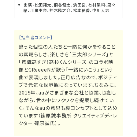
出演：松田翔太、桐谷健太、浜田岳、有村架純、菜々
緒、川栄李奈、神木隆之介、松本穂香、中川大志
［担当者コメント］
違った個性の人たちと一緒に何かをやること
の素晴らしさ、楽しさを「三太郎シリーズ」と
「意識高すぎ！高杉くんシリーズ」のコラボ映
像とGReeeeNが歌う「一緒にいこう」という
曲で表現しました。正月広告なので、ポジティ
ブで元気な世界観になっています。ちなみに、
2019年、auがさまざまな会社と協業、協創し
ながら、世の中にワクワクを提案し続けてい
く。そんなauの意思も裏コンセプトとして込め
ています（篠原誠事務所 クリエイティブディレ
クター 篠原誠氏）。