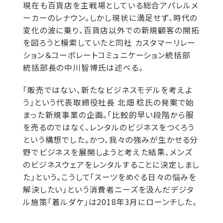
現在も百貨店を主戦場としている総合アパレルメ
ーカーのレナウン。しかし現状に満足せず、時代の
変化の波に乗り、百貨店以外での新規顧客の開拓
を図ろうと模索していたと同社 カスタマーリレー
ション＆コーポレートコミュニケーション統括部
統括部長の中川智博氏は述べる。
「販売ではない、新たなビジネスモデルを考えよ
う」という代表取締役社長 北畑 稔氏の発案で始
まった新規事業の企画。「比較的早い段階から服
を売るのではなく、レンタルのビジネスをつくろう
という構想でした。かつ、我々の強みが生かせる分
野でビジネスを展開しようと考えた結果、メンズ
のビジネスウェアをレンタルすることに決定しまし
た」という。こうして「スーツをめぐる日々の悩みを
解決したい」という消費者ニーズを汲んだデジタ
ル施策「着ルダケ」は2018年3月にローンチした。