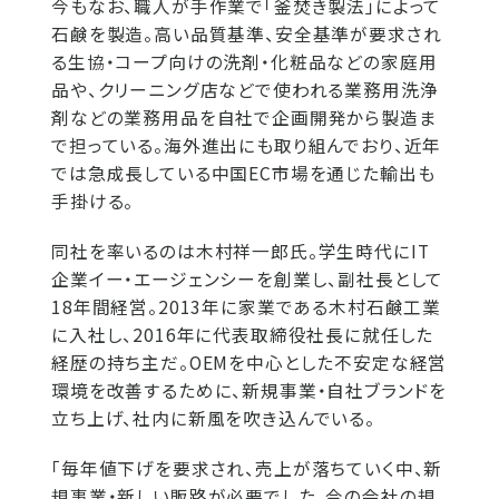
今もなお、職人が手作業で「釜焚き製法」によって
石鹸を製造。高い品質基準、安全基準が要求され
る生協・コープ向けの洗剤・化粧品などの家庭用
品や、クリーニング店などで使われる業務用洗浄
剤などの業務用品を自社で企画開発から製造ま
で担っている。海外進出にも取り組んでおり、近年
では急成長している中国EC市場を通じた輸出も
手掛ける。
同社を率いるのは木村祥一郎氏。学生時代にIT
企業イー・エージェンシーを創業し、副社長として
18年間経営。2013年に家業である木村石鹸工業
に入社し、2016年に代表取締役社長に就任した
経歴の持ち主だ。OEMを中心とした不安定な経営
環境を改善するために、新規事業・自社ブランドを
立ち上げ、社内に新風を吹き込んでいる。
「毎年値下げを要求され、売上が落ちていく中、新
規事業・新しい販路が必要でした。今の会社の規