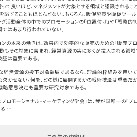
言って良いほど、マネジメントが対象とする領域と認識されるこ
を論ずることもほとんどない。もちろん、販促施策や販促ツー
ング活動全体の中でのプロモーションの「位置付け」や「戦略的
国ではあまり行われていない。
ョンの本来の働きは、効果的で効率的な販売のための「販売プロ
動もその対象に含まれ、経営資源の実に多くが投入される領域で
検証は重要である。
額な経営資源の投下対象領域であるなら、理論的枠組みを用いて
も欠かせない。何を、どの様に展開するかの戦術技法は重要だが
戦略意思決定も重要な研究対象である。
本プロモーショナル・マーケティング学会」は、我が国唯一の「プ
る …
この先の内容は...