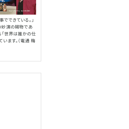
事でできている。」
の妙演の賜物であ
る「世界は誰かの仕
います。（電通 梅