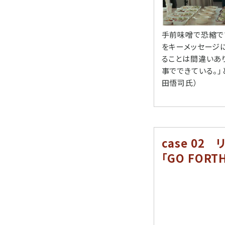
手前味噌で恐縮で
をキーメッセージ
ることは間違いあ
事でできている。
田悟司氏）
case 02
｢GO FORT