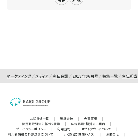
マーケティング
メディア
宣伝会議
2018年06月号
特集一覧
宣伝担当
お知らせ一覧
|
運営会社
|
免責事項
|
特定商取引法に基づく表示
|
広告掲載・協賛のご案内
|
プライバシーポリシー
|
利用規約
|
オプトアウトについて
|
利用者情報の外部送信について
|
よくあるご質問（FAQ）
|
お問合せ
|