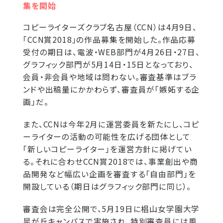
集を開始
コピーライターズクラブ名古屋（CCN）は4月9日、
「CCN賞2018」の作品募集を開始した。作品応募
受付の期日は、電波・WEB部門が4月26日・27日、
グラフィック部門が5月14日・15日となっており、
会員・非会員や地域は問わない。審査基準はブラ
ンドや出稿量にかかわらず、審査員が「嫉妬する企
画」だ。
また、CCNは今年2月に運営委員を新たにし、コピ
ーライターの活動の可能性を広げる団体として
「新しいコピーライター」を運営方針に掲げてい
る。それに合わせCCN賞2018では、事業創出や商
品開発など幅広い企画を審査する「自由部門」を
開設している（期日はグラフィック部門に同じ）。
審査会は完全公開で、5月19日に椙山女学園大学
星が丘キャンパスで実施され、特別審査員には風