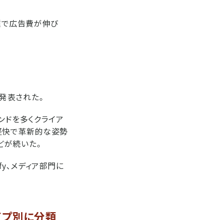
業種で広告費が伸び
が発表された。
ブランドを多くクライア
、軽快で革新的な姿勢
yなどが続いた。
fy、メディア部門に
イプ別に分類