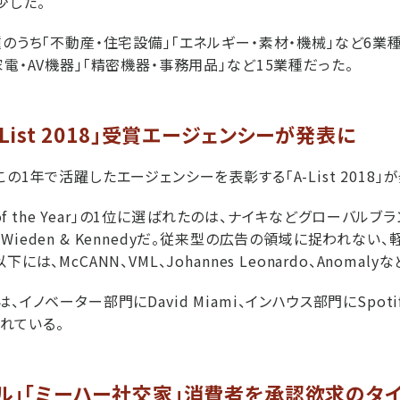
少した。
種のうち「不動産・住宅設備」「エネルギー・素材・機械」など6
電・AV機器」「精密機器・事務用品」など15業種だった。
List 2018」受賞エージェンシーが発表に
の1年で活躍したエージェンシーを表彰する「A-List 2018」
 of the Year」の1位に選ばれたのは、ナイキなどグローバル
ieden & Kennedyだ。従来型の広告の領域に捉われない
は、McCANN、VML、Johannes Leonardo、Anomal
、イノベーター部門にDavid Miami、インハウス部門にSpoti
されている。
ドル」「ミーハー社交家」消費者を承認欲求のタ