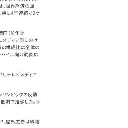
年は、世界経済の回
、特に4年連続で2ケ
6億円（前年比
た。メディア側におけ
型の構成比は全体の
モバイル向け動画広
り、テレビメディア
ラリンピックの反動
は低調で推移した。ラ
OP、屋外広告は微増