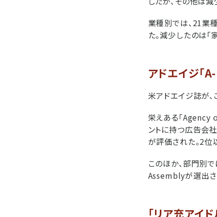
したが、その他は減
業種別では、21業
た。減少したのは「家
アドエイジ「A-
米アドエイジ誌が、こ
栄えある「Agency
ントに持つ広告会社W
が評価された。2位以下に
このほか、部門別では
Assemblyが選出
「リア充アイ