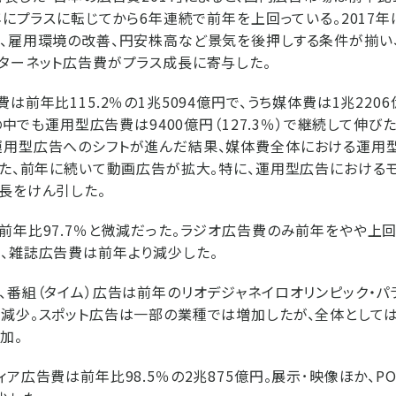
2年にプラスに転じてから6年連続で前年を上回っている。2017
、雇用環境の改善、円安株高など景気を後押しする条件が揃い
ターネット広告費がプラス成長に寄与した。
は前年比115.2％の1兆5094億円で、うち媒体費は1兆220
費の中でも運用型広告費は9400億円（127.3％）で継続して伸び
運用型広告へのシフトが進んだ結果、媒体費全体における運用
また、前年に続いて動画広告が拡大。特に、運用型広告における
長をけん引した。
前年比97.7％と微減だった。ラジオ広告費のみ前年をやや上回
、雑誌広告費は前年より減少した。
、番組（タイム）広告は前年のリオデジャネイロオリンピック・パ
減少。スポット広告は一部の業種では増加したが、全体として
加。
ィア広告費は前年比98.5％の2兆875億円。展示･映像ほか、P