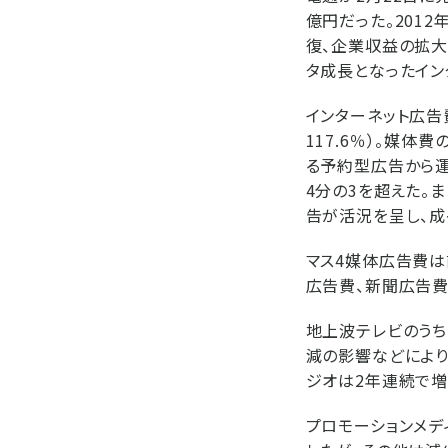
億円だった。201
復、企業収益の拡大
タ成長となったイン
インターネット広告費
117.6％）。媒体
る予約型広告から
4分の3を超えた。
告が活況を呈し、成
マス4媒体広告費は
広告費、新聞広告費
地上波テレビのうち
減の影響などにより
ジオは2年連続で増
プロモーションメデ