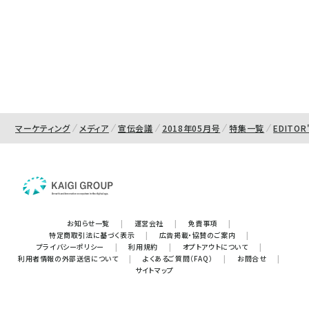
マーケティング
メディア
宣伝会議
2018年05月号
特集一覧
EDITOR
お知らせ一覧
|
運営会社
|
免責事項
|
特定商取引法に基づく表示
|
広告掲載・協賛のご案内
|
プライバシーポリシー
|
利用規約
|
オプトアウトについて
|
利用者情報の外部送信について
|
よくあるご質問（FAQ）
|
お問合せ
|
サイトマップ