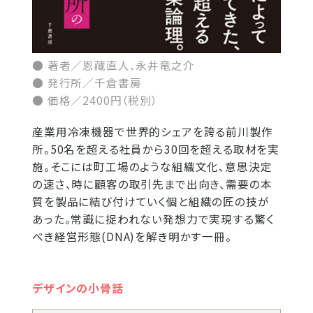
● 著者／恩藏直人、永井竜之介
● 発行所／千倉書房
● 価格／2400円（税別）
産業用冷凍機器で世界的シェアを誇る前川製作
所。50名を超える社員から30回を超える取材を実
施。そこには町工場のような組織文化、意思決定
の速さ、時に顧客の取引先まで出向き、需要の本
質を製品に結び付けていく個と組織の匠の技が
あった。常識に捉われない発想力で実現する驚く
べき経営形態(DNA)を解き明かす一冊。
デザインの小骨話