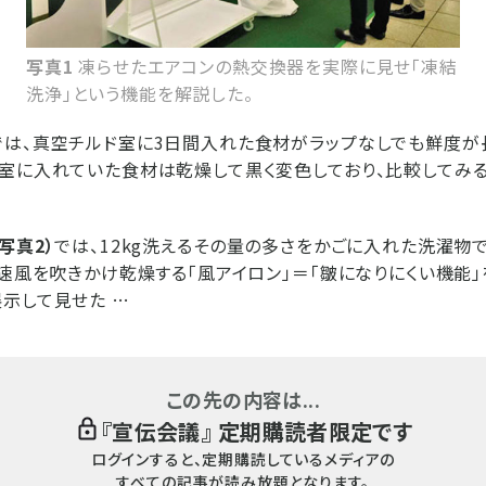
写真1
凍らせたエアコンの熱交換器を実際に見せ「凍結
洗浄」という機能を解説した。
は、真空チルド室に3日間入れた食材がラップなしでも鮮度が
室に入れていた食材は乾燥して黒く変色しており、比較してみ
（写真2）
では、12kg洗えるその量の多さをかごに入れた洗濯物
高速風を吹きかけ乾燥する「風アイロン」＝「皺になりにくい機能
示して見せた …
この先の内容は...
『
宣伝会議
』 定期購読者限定です
ログインすると、定期購読しているメディアの
すべての記事が読み放題となります。