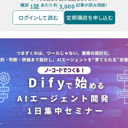
購読
1誌
あたり 約
3,000
記事が読み放題！
ログインして読む
定期購読を申し込む