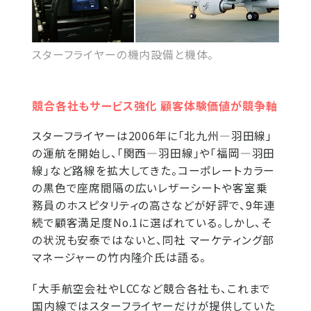
スターフライヤーの機内設備と機体。
競合各社もサービス強化 顧客体験価値が競争軸
スターフライヤーは2006年に「北九州―羽田線」
の運航を開始し、「関西―羽田線」や「福岡―羽田
線」など路線を拡大してきた。コーポレートカラー
の黒色で座席間隔の広いレザーシートや客室乗
務員のホスピタリティの高さなどが好評で、9年連
続で顧客満足度No.1に選ばれている。しかし、そ
の状況も安泰ではないと、同社 マーケティング部
マネージャーの竹内隆介氏は語る。
「大手航空会社やLCCなど競合各社も、これまで
国内線ではスターフライヤーだけが提供していた