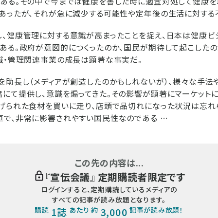
ある。その中で今までは健康を害した時に適宜対処して健康を
あったが、それが急に減少する可能性や定年後の生活に対する
、健康管理に対する意識が高まったことを捉え、日本は健康ビ
ある。政府が意図的につくったのか、国民が期待して起こしたの
識・管理関連事業の成長は顕著な事実だ。
を助長し（メディアが創造したのかもしれないが）、様々な手法
にて提供し、意識を煽ってきた。その影響が顕著にマーケットに
げられた食材を買いに走り、店頭で品切れになった状況は忘れ
で、非常に影響されやすい国民性なのである …
この先の内容は...
『
宣伝会議
』 定期購読者限定です
ログインすると、定期購読しているメディアの
すべての記事が読み放題となります。
購読
1誌
あたり 約
3,000
記事が読み放題！