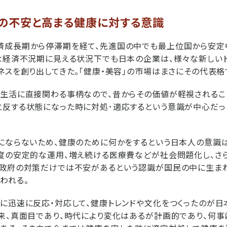
の不安と高まる健康に対する意識
済成長期から停滞期を経て、先進国の中でも最上位国から安定
な経済不況期に見える状況下でも日本の企業は、様々な新しい
ネスを創り出してきた。「健康・美容」の市場はまさにその代表格
生活に直接関わる事柄なので、昔からその価値が軽視されるこ
と反する状態になった時に対処･適応するという意識が中心だっ
にならないため、健康のために何かをするという日本人の意識
制度の安定的な運用、増え続ける医療費などが社会問題化し、さ
、政府の対策だけでは不安があるという認識が国民の中に生ま
われる。
に迅速に反応・対応して、健康トレンドや文化をつくったのが日
来、真面目であり、時代により変化はあるが計画的であり、何