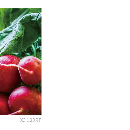
（C）123RF