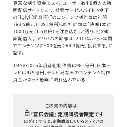
豊富な制作資金である。ユーザー数4.8億人の動
画配信サイトであり、検索サービスバイドゥ傘下
の”iQiyi（愛奇芸）”のコンテンツ制作費は年間
78.65億元（1291億円）。同社幹部は「映画1本に
1000万元（1.6兆円）を注ぎ込む」と語り、他の動
画配信大手アリババの幹部は「2017年から3年間
でコンテンツに500億元（9000億円）投資する」と
話す。
TBSの2016年度番組制作費は981億円、日本テ
レビは979億円。テレビ局なみのコンテンツ制作
資金がネット動画に流れ込んでいる ...
この先の内容は...
『
宣伝会議
』 定期購読者限定です
ログインすると、定期購読しているメディアの