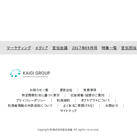
マーケティング
メディア
宣伝会議
2017年09月号
特集一覧
宣伝担当
お知らせ一覧
|
運営会社
|
免責事項
|
特定商取引法に基づく表示
|
広告掲載・協賛のご案内
|
プライバシーポリシー
|
利用規約
|
オプトアウトについて
|
利用者情報の外部送信について
|
よくあるご質問（FAQ）
|
お問合せ
|
サイトマップ
Copyright © 株式会社宣伝会議. All rights reserved.