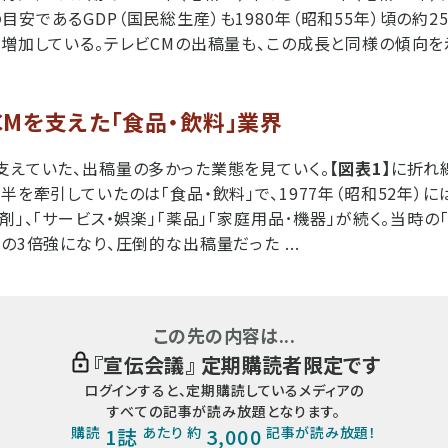
安であるGDP（国民総生産）も1980年（昭和55年）頃の約25
で増加している。テレビCMの出稿量も、この成長と同様の傾向を
Mを支えた「食品・飲料」業界
支えていた、出稿量の多かった業態を見ていく。
【図表1】
に折れ
半を牽引していたのは「食品・飲料」で、1977年（昭和52年）に
剤」、「サービス・娯楽」「薬品」「家庭用品･機器」が続く。当時の
の3倍強になり、圧倒的な出稿量だった ...
この先の内容は...
『
宣伝会議
』 定期購読者限定です
ログインすると、定期購読しているメディアの
すべての記事が読み放題となります。
購読
1誌
あたり 約
3,000
記事が読み放題！