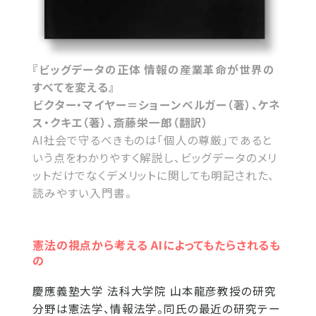
『ビッグデータの正体 情報の産業革命が世界の
すべてを変える』
ビクター・マイヤー＝ショーンベルガー（著）、ケネ
ス・クキエ（著）、斎藤栄一郎（翻訳）
AI社会で守るべきものは「個人の尊厳」であると
いう点をわかりやすく解説し、ビッグデータのメリ
ットだけでなくデメリットに関しても明記された、
読みやすい入門書。
憲法の視点から考える AIによってもたらされるも
の
慶應義塾大学 法科大学院 山本龍彦教授の研究
分野は憲法学、情報法学。同氏の最近の研究テー