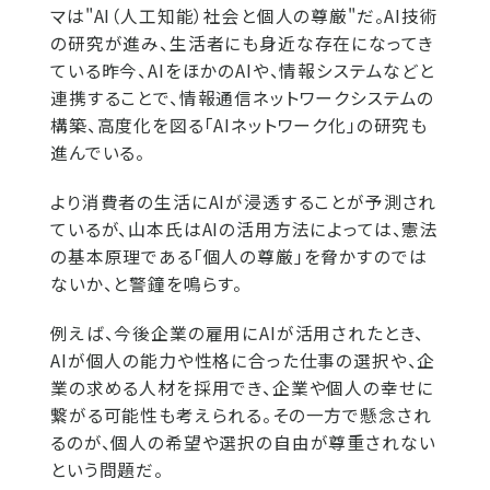
マは"AI（人工知能）社会と個人の尊厳"だ。AI技術
の研究が進み、生活者にも身近な存在になってき
ている昨今、AIをほかのAIや、情報システムなどと
連携することで、情報通信ネットワークシステムの
構築、高度化を図る「AIネットワーク化」の研究も
進んでいる。
より消費者の生活にAIが浸透することが予測され
ているが、山本氏はAIの活用方法によっては、憲法
の基本原理である「個人の尊厳」を脅かすのでは
ないか、と警鐘を鳴らす。
例えば、今後企業の雇用にAIが活用されたとき、
AIが個人の能力や性格に合った仕事の選択や、企
業の求める人材を採用でき、企業や個人の幸せに
繋がる可能性も考えられる。その一方で懸念され
るのが、個人の希望や選択の自由が尊重されない
という問題だ。