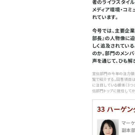
者のライフスタイル
メディア環境・コミ
れています。
今号では、主要企業
部長』の人物像に迫
しく追及されている
のか。部門のメンバ
声を通じて、ひも解
宣伝部門の今年の注力領
覧で紹介する。回答項目は
に注目している媒体（3つま
伝部門トップに就任してか
33 ハーゲ
マー
副本