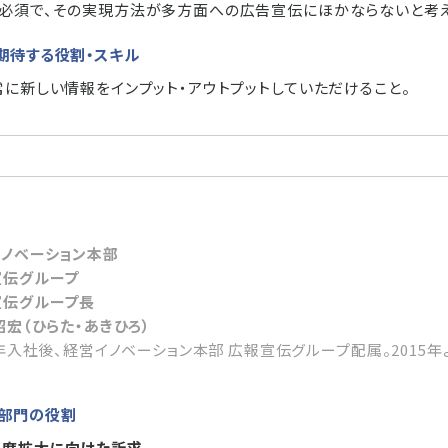
必須で、その実現方法が多方面への広告宣伝にほかならないと考え
期待する役割・スキル
常に新しい情報をインプット・アウトプットしていただけること。
イノベーション本部
宣伝グループ
宣伝グループ長
昭宏（ひらた・あきひろ）
4年入社後、経営イノベーション本部 広報宣伝グループ配属。2015年
部門の役割
知度拡大に向けた訴求