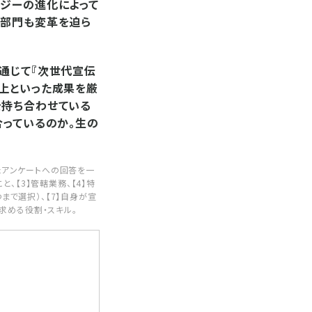
ロジーの進化によって
伝部門も変革を迫ら
通じて『次世代宣伝
向上といった成果を厳
を持ち合わせている
合っているのか。生の
たアンケートへの回答を一
、【3】管轄業務、【4】特
まで選択）、【7】自身が宣
求める役割・スキル。