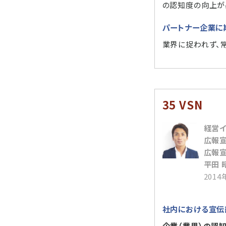
の認知度の向上が
パートナー企業に
業界に捉われず、
35 VSN
経営
広報
広報
平田 
201
社内における宣伝
企業（業界）の認