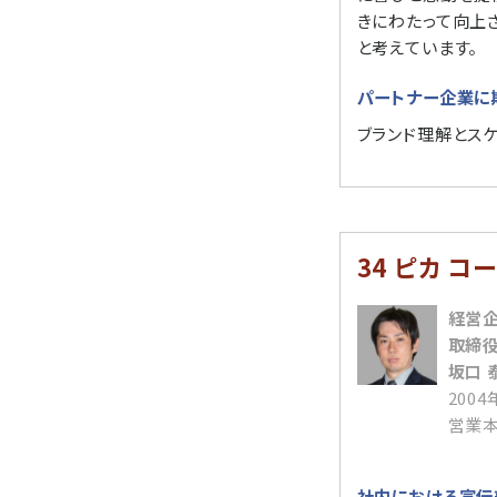
きにわたって向上
と考えています。
パートナー企業に
ブランド理解とス
34 ピカ コ
経営
取締
坂口 
200
営業本
社内における宣伝