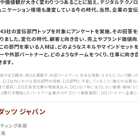
や価値観が大きく変わりつつあることに加え、デジタルテクノ
ュニケーション環境も激変している今の時代。当然、企業の宣
43社の宣伝部門トップを対象にアンケートを実施、その回答を
りました。変化の時代、顧客と向き合い、売上やブランド価値
この部門を率いる人材は、どのようなスキルやマインドセット
ーや外部パートナーと、どのようなチームをつくり、仕事に向き
きます。
域や注力媒体、抱える課題や、外部パートナーに求める役割・スキルについて聞い
、【1】社内における宣伝部門の役割、【2】部門に不足していること・強化が必要なこと
で選択）、【5】広告宣伝費の増減見込み、【6】2017年に注力したい施策・領域（3つ
ら取引を開始したパートナー企業のカテゴリー（複数選択）、【8】パートナー企業に
ンダッツ ジャパン
ケティング本部
部長